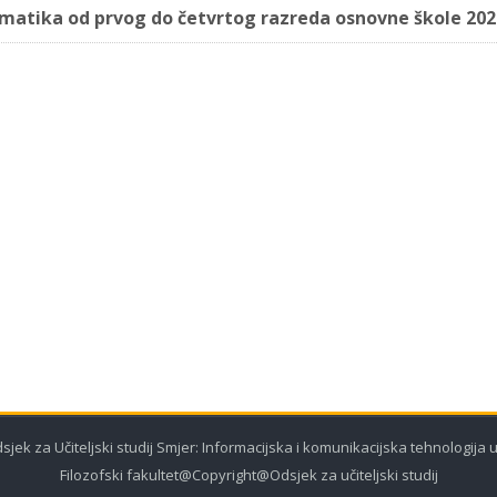
matika od prvog do četvrtog razreda osnovne škole 202
dsjek za Učiteljski studij Smjer: Informacijska i komunikacijska tehnologija
Filozofski fakultet@Copyright@Odsjek za učiteljski studij