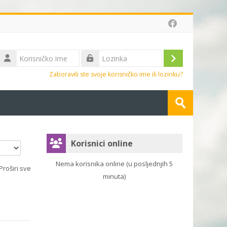
Korisničko
ime
Prijava
Lozinka
Zaboravili ste svoje korisničko ime ili lozinku?
Pretraži
e-
Predaj
kolegije
Preskoči Korisnici online
Korisnici online
Nema korisnika online (u posljednjih 5
Proširi sve
minuta)