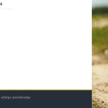
4
 u učenju i poučavanju