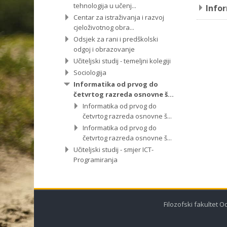
tehnologija u učenj...
Infor
Centar za istraživanja i razvoj
cjeloživotnog obra...
Odsjek za rani i predškolski
odgoj i obrazovanje
Učiteljski studij - temeljni kolegiji
Sociologija
Informatika od prvog do
četvrtog razreda osnovne š...
Informatika od prvog do
četvrtog razreda osnovne š...
Informatika od prvog do
četvrtog razreda osnovne š...
Učiteljski studij - smjer ICT-
Programiranja
Filozofski fakultet O