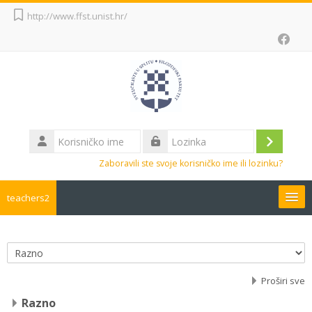
Preskoči na sadržaj
http://www.ffst.unist.hr/
Korisničko
ime
Prijava
Lozinka
Zaboravili ste svoje korisničko ime ili lozinku?
teachers2
Hrvatski ‎(hr)‎
Pretraži
Popis e-kolegija
e-
Pre
Proširi sve
kolegije
Razno