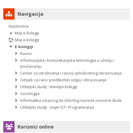
Preskoči Navigacija
Navigacija
Naslovnica
Moji e-kolegiji
Moji e-kolegiji
E-kolegiji
Razno
Informacijska i komunikacijska tehnologija u učenju i
poučavanju
Centar za istraživanja i razvoj cjeloživotnog obrazovanja
Odsjek za rani i predškolski odgoj i obrazovanje
Učiteljski studij - temeljni kolegiji
Sociologija
Informatika od prvog do četvrtog razreda osnovne škole
Učiteljski studij - smjer ICT- Programiranja
Preskoči Korisnici online
Korisnici online