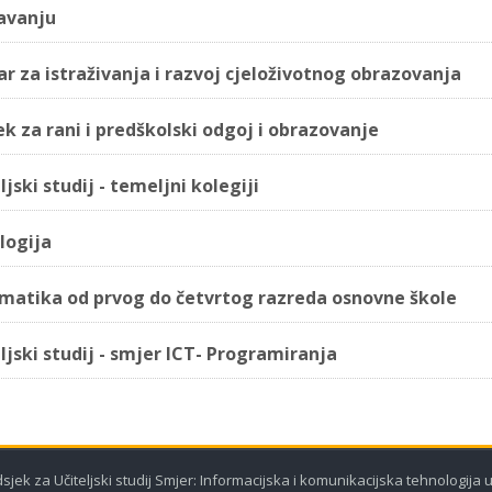
avanju
r za istraživanja i razvoj cjeloživotnog obrazovanja
k za rani i predškolski odgoj i obrazovanje
ljski studij - temeljni kolegiji
logija
matika od prvog do četvrtog razreda osnovne škole
ljski studij - smjer ICT- Programiranja
dsjek za Učiteljski studij Smjer: Informacijska i komunikacijska tehnologija