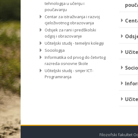
tehnologija u učenju i
pouč
poučavanju
Centar za istraživanja i razvoj
Centa
cjeloživotnog obrazovanja
Odsjek za rani i predškolski
Odsje
odgoj i obrazovanje
Učiteljski studij - temeljni kolegiji
Sociologija
Učite
Informatika od prvog do četvrtog
razreda osnovne škole
Socio
Učiteljski studij - smjer ICT-
Programiranja
Infor
Učite
Filozofski fakultet O