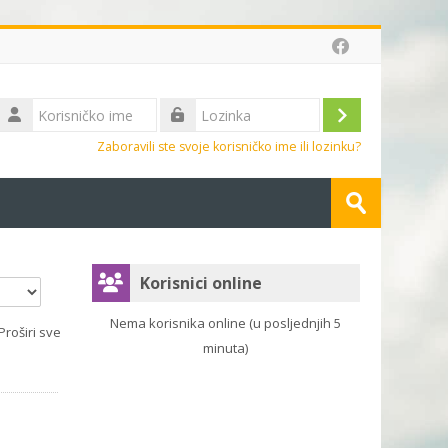
Korisničko
ime
Prijava
Lozinka
Zaboravili ste svoje korisničko ime ili lozinku?
Pretraži
e-
Predaj
kolegije
Preskoči Korisnici online
Korisnici online
Nema korisnika online (u posljednjih 5
Proširi sve
minuta)