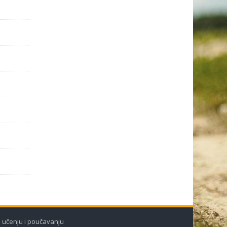
 u učenju i poučavanju